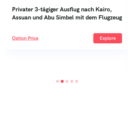
er 3-tägiger Ausflug nach Kairo,
n und Abu Simbel mit dem Flugzeug
Privater
Antoniu
Price
Explore
Hashee
Option Pr