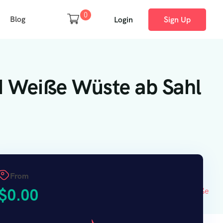
0
Blog
Login
Sign Up
d Weiße Wüste ab Sahl
From
$
0.00