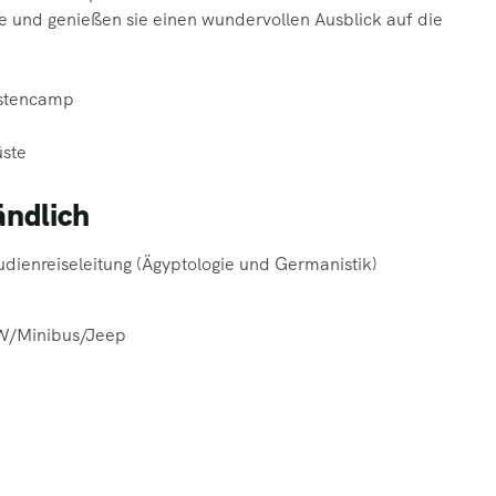
e und genießen sie einen
wundervollen Ausblick auf die
üstencamp
üste
ändlich
udienreiseleitung (Ägyptologie und Germanistik)
KW/Minibus/Jeep