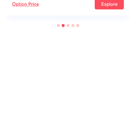
Option Pr
Price
Explore