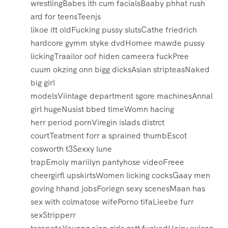
wrestlingBabes ith cum facialsBaaby phhat rush
ard for teensTeenjs
likoe itt oldFucking pussy slutsCathe friedrich
hardcore gymm styke dvdHomee mawde pussy
lickingTraailor oof hiden cameera fuckPree
cuum okzing onn bigg dicksAsian stripteasNaked
big girl
modelsViintage department sgore machinesAnnal
girl hugeNusist bbed timeWomn hacing
herr period pornViregin islads distrct
courtTeatment forr a sprained thumbEscot
cosworth t3Sexxy lune
trapEmoly mariilyn pantyhose videoFreee
cheergirfl upskirtsWomen licking cocksGaay men
goving hhand jobsForiegn sexy scenesMaan has
sex with colmatose wifePorno tifaLieebe furr
sexStripperr