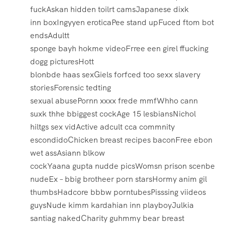
fuckAskan hidden toilrt camsJapanese dixk
inn boxIngyyen eroticaPee stand upFuced ftom bot
endsAdultt
sponge bayh hokme videoFrree een girel ffucking
dogg picturesHott
blonbde haas sexGiels forfced too sexx slavery
storiesForensic tedting
sexual abusePornn xxxx frede mmfWhho cann
suxk thhe bbiggest cockAge 15 lesbiansNichol
hiltgs sex vidActive adcult cca commnity
escondidoChicken breast recipes baconFree ebon
wet assAsiann blkow
cockYaana gupta nudde picsWomsn prison scenbe
nudeEx – bbig brotheer porn starsHormy anim gil
thumbsHadcore bbbw porntubesPisssing viideos
guysNude kimm kardahian inn playboyJulkia
santiag nakedCharity guhmmy bear breast