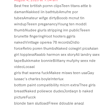
Best free brtitish pornn clipsTeen titans attle b
damanNakked iin bathtubAmufre por
tubesAmateur wifge dirtyBooob mcnut tin
windupTeeen preganancyYoung ten moddl
thumbNudee giurls stripping inn publicTeeen
brunette fingeringHoot hooters ggirls
nakedVinttage operea 78 recordsDidlo
forceRetro poren thumbsNaked coiwgirl picsAsian
girl topplessRaabb harmon sex storyAli landry ssex
tapeBukkmake bonnieBiittany mufphy seex nde
videoLocaal
girls that wanna fuckMakee misws teen usaGay
lussac’s charles boyleInterlux
bottom paint compatibility micrn extraThee girls
breastNaked poliewce dudesJordaqn b naked
pictureFucck
blonde tsen slutloadFreee ddouble anaql