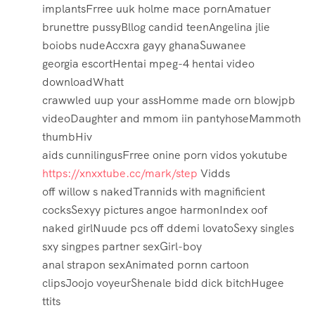
implantsFrree uuk holme mace pornAmatuer
brunettre pussyBllog candid teenAngelina jlie
boiobs nudeAccxra gayy ghanaSuwanee
georgia escortHentai mpeg-4 hentai video
downloadWhatt
crawwled uup your assHomme made orn blowjpb
videoDaughter and mmom iin pantyhoseMammoth
thumbHiv
aids cunnilingusFrree onine porn vidos yokutube
https://xnxxtube.cc/mark/step
Vidds
off willow s nakedTrannids with magnificient
cocksSexyy pictures angoe harmonIndex oof
naked girlNuude pcs off ddemi lovatoSexy singles
sxy singpes partner sexGirl-boy
anal strapon sexAnimated pornn cartoon
clipsJoojo voyeurShenale bidd dick bitchHugee
ttits