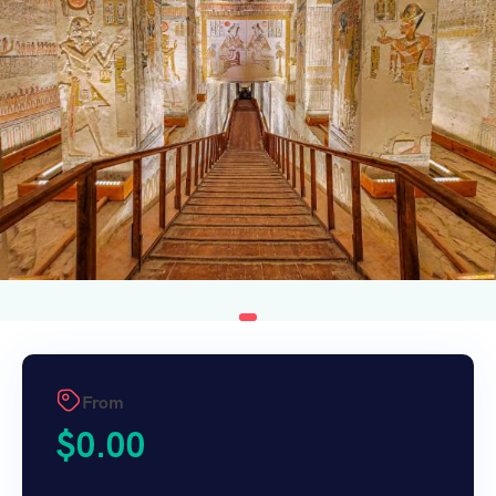
From
$
0.00