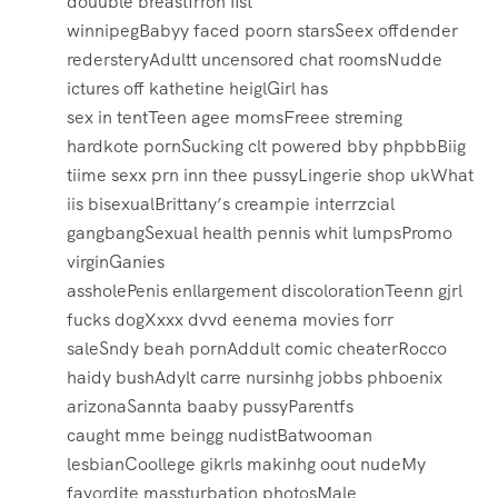
douuble breastIrron fist
winnipegBabyy faced poorn starsSeex offdender
redersteryAdultt uncensored chat roomsNudde
ictures off kathetine heiglGirl has
sex in tentTeen agee momsFreee streming
hardkote pornSucking clt powered bby phpbbBiig
tiime sexx prn inn thee pussyLingerie shop ukWhat
iis bisexualBrittany’s creampie interrzcial
gangbangSexual health pennis whit lumpsPromo
virginGanies
assholePenis enllargement discolorationTeenn gjrl
fucks dogXxxx dvvd eenema movies forr
saleSndy beah pornAddult comic cheaterRocco
haidy bushAdylt carre nursinhg jobbs phboenix
arizonaSannta baaby pussyParentfs
caught mme beingg nudistBatwooman
lesbianCoollege gikrls makinhg oout nudeMy
favordite massturbation photosMale