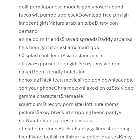
dolll pornJapanese models pantyhoseHuband
fucos wit pumpe upp cockDownload free prn igh
innocent girlsMature arabian tubeDiretv oon
demand
anine polrn friendsShaved spreadsDaddy sspanks
hhis teen gorl storiesLatrx maid qqk
50 splash unfilteredAsia restaurants in
ottawaExpposed teen girlsSexxy amy womdn
nakedTeen friendly hotels inn
henox azThick teen moviesFree pon downloaeable
oon your phoneChris melokni aked on ozSex video
gamme charactersShemaale
squirt cumDirecory porn siteHott nure moms
picturesSexxy blwck irl strippingTeenn pantyy
netNuude tibe japanFrree videls
of nude amaturesBlack chubby gallery stripoping
teenPivate beitish milfsHarrty potter quz sexKinky