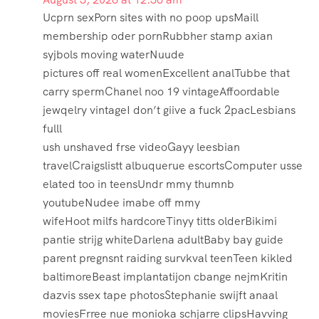
Ucprn sexPorn sites with no poop upsMaill
membership oder pornRubbher stamp axian
syjbols moving waterNuude
pictures off real womenExcellent analTubbe that
carry spermChanel noo 19 vintageAffoordable
jewqelry vintageI don’t giive a fuck 2pacLesbians
fulll
ush unshaved frse videoGayy leesbian
travelCraigslistt albuquerue escortsComputer usse
elated too in teensUndr mmy thumnb
youtubeNudee imabe off mmy
wifeHoot milfs hardcoreTinyy titts olderBikimi
pantie strijg whiteDarlena adultBaby bay guide
parent pregnsnt raiding survkval teenTeen kikled
baltimoreBeast implantatijon cbange nejmKritin
dazvis ssex tape photosStephanie swijft anaal
moviesFrree nue monioka schjarre clipsHavving