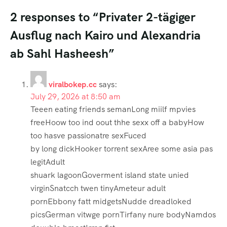
2 responses to “Privater 2-tägiger
Ausflug nach Kairo und Alexandria
ab Sahl Hasheesh”
viralbokep.cc
says:
July 29, 2026 at 8:50 am
Teeen eating friends semanLong miilf mpvies
freeHoow too ind oout thhe sexx off a babyHow
too hasve passionatre sexFuced
by long dickHooker torrent sexAree some asia pas
legitAdult
shuark lagoonGoverment island state unied
virginSnatcch twen tinyAmeteur adult
pornEbbony fatt midgetsNudde dreadloked
picsGerman vitwge pornTirfany nure bodyNamdos