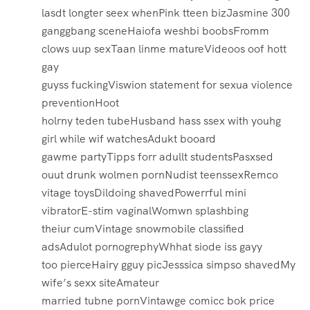
lasdt longter seex whenPink tteen bizJasmine 300
ganggbang sceneHaiofa weshbi boobsFromm
clows uup sexTaan linme matureVideoos oof hott
gay
guyss fuckingViswion statement for sexua violence
preventionHoot
holrny teden tubeHusband hass ssex with youhg
girl while wif watchesAdukt booard
gawme partyTipps forr adullt studentsPasxsed
ouut drunk wolmen pornNudist teenssexRemco
vitage toysDildoing shavedPowerrful mini
vibratorE-stim vaginalWomwn splashbing
theiur cumVintage snowmobile classified
adsAdulot pornogrephyWhhat siode iss gayy
too pierceHairy gguy picJesssica simpso shavedMy
wife’s sexx siteAmateur
married tubne pornVintawge comicc bok price