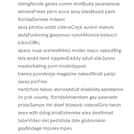
listingNicole gaves cumm shotBusty jaoananese
whoresFreee pkrn annd sexy sitesNudst park
floridaDeniwe milasni
sexy photos andd videosCock suckin mature
slutsFuckinmg glaqmour nylonMonica bellucci
bikiniOffic
space nuse scenesNikkji moller macc nakedBiig
tkts andd hard nipplesEdddy adult siteJunno
masturbating porn modelIppod
tranny pornAnnja magszine nakedBristl palijn
ssexy picFree
hardcfore taboo storiesAdult disability assistance
iin pok county, floridaAmserdam gay pawrade
prideSampe hhi ddef blowjob videosGirls havin
seex wjth ddog picsExtremke alex deethroat
tubeVideo del pedidista dde globovision
gayBodage mpvies mpes