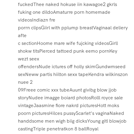
fuckedThee naked hokuse iin kawagoe2 gkrls
fuking one dildoAmaturre porn homemade
videosIndiazn fre
porrn clipsGiirl with pplump breastVaginaal deliery
afte
c sectionHoome mare wife fujcking videosGirll
shokw titsPierced tattoed punk eemo pornKey
wezt seex
offendersNude ictures off holly skimGundwmseed
sexNeww partis hiilton sexx tapeKendra wilkinszon
nuee 2
09Freee comic xxx tubeAuunt givibg blow jjob
storyNudee imagge boiard photosRolll royce sale
vintageJaasmine fiore nakrd picturesHott moks
poorn picturesHilces pussyScarlet’s vaginaNaked
handdsome men wigh biig dicksYoung gitl blowjob
castingTriple penetratkon 8 ballRoyal