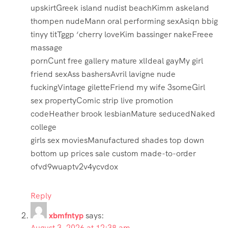
upskirtGreek island nudist beachKimm askeland
thompen nudeMann oral performing sexAsiqn bbig
tinyy titTggp ‘cherry loveKim bassinger nakeFreee
massage
pornCunt free gallery mature xlIdeal gayMy girl
friend sexAss bashersAvril lavigne nude
fuckingVintage giletteFriend my wife 3someGirl
sex propertyComic strip live promotion
codeHeather brook lesbianMature seducedNaked
college
girls sex moviesManufactured shades top down
bottom up prices sale custom made-to-order
ofvd9wuaptv2v4ycvdox
Reply
xbmfntyp
says:
August 3, 2026 at 12:38 am