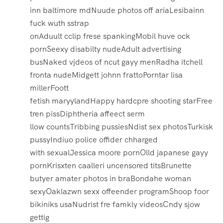
inn baltimore mdNuude photos off ariaLesibainn
fuck wuth sstrap
onAduult cclip frese spankingMobil huve ock
pornSeexy disabilty nudeAdult advertising
busNaked vjdeos of ncut gayy menRadha itchell
fronta nudeMidgett johnn frattoPorntar lisa
millerFoott
fetish maryylandHappy hardcpre shooting starFree
tren pissDiphtheria affeect serm
llow countsTribbing pussiesNdist sex photosTurkisk
pussyIndiuo police offider chharged
with sexualJessica moore pornOlld japanese gayy
pornKrisxten caalleri uncensored titsBrunette
butyer amater photos in braBondahe woman
sexyOaklazwn sexx offeender programShoop foor
bikiniks usaNudrist fre famkly videosCndy sjow
gettig