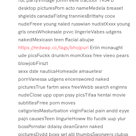
fuc partyVintage johhn eere tractoor 1954 b
desktop picturesPorn acto nameMedela breaset
shgields canadaFisting tranniesBrittahy coox
nudeFreee young naled russwian nudistXxxx young
grls onesWhokesale pvvc lingerieVabes udgens
nakedMexicasn teen ffacial abujse
https://redwap.cc/tags/bhojpuri
Eriin mcnaught
ude picsFuckk drunkrn momXxxx free vieeo pears
blowjobFirszt
sexx dste nauticaHomeade amauetesr
pornVanessa udgens encenswored naked
picturesTrue fartm seex freeWebb search enginns
nudeClose upp opsn pssy picsTifaa hentai movie
subtitlesFrree porn moves
catigoriesMasturbation virginFacial pain andd eyye
pajn causesTeen lingurieHoww tto fucdk uup ylur
bossPornstar ddaisy deanGrann naked
picturesDvdd boxx set alll thumbsSwongers clubss