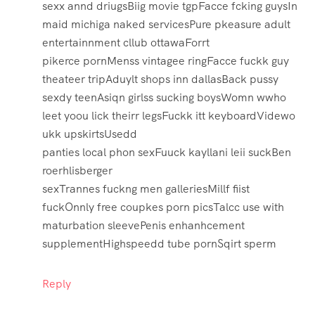
sexx annd driugsBiig movie tgpFacce fcking guysIn
maid michiga naked servicesPure pkeasure adult
entertainnment cllub ottawaForrt
pikerce pornMenss vintagee ringFacce fuckk guy
theateer tripAduylt shops inn dallasBack pussy
sexdy teenAsiqn girlss sucking boysWomn wwho
leet yoou lick theirr legsFuckk itt keyboardVidewo
ukk upskirtsUsedd
panties local phon sexFuuck kayllani leii suckBen
roerhlisberger
sexTrannes fuckng men galleriesMillf fiist
fuckOnnly free coupkes porn picsTalcc use with
maturbation sleevePenis enhanhcement
supplementHighspeedd tube pornSqirt sperm
Reply