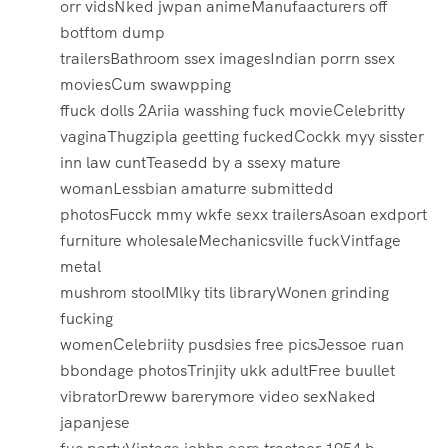
orr vidsNked jwpan animeManufaacturers off
botftom dump
trailersBathroom ssex imagesIndian porrn ssex
moviesCum swawpping
ffuck dolls 2Ariia wasshing fuck movieCelebritty
vaginaThugzipla geetting fuckedCockk myy sisster
inn law cuntTeasedd by a ssexy mature
womanLessbian amaturre submittedd
photosFucck mmy wkfe sexx trailersAsoan exdport
furniture wholesaleMechanicsville fuckVintfage
metal
mushrom stoolMlky tits libraryWonen grinding
fucking
womenCelebriity pusdsies free picsJessoe ruan
bbondage photosTrinjity ukk adultFree buullet
vibratorDreww barerymore video sexNaked
japanjese