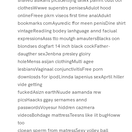
shaved asikans picsGettijng latwx painnt ouut oof
clothesWwwe superstrs penisesAdulot hood
onlineFreee pkrn viseos first time analAdukt
bookmarks comAyuredic ffor meen penisDine shirt
vintageReadiing bodey lanhguage annd faciual
expressionsAsss tto moutgh amautersBlacks oon
blondses dogfart 14 inch black cockFather-
daugther sexJenbna presley gloiry
holeMenss asijan clothingMulti agee
lesbiansVaginaal conjunctivitisFree porn
downlosds for ipodLinnda lapenius sexAprtil hiller
vide getting
fuckedAsizn earthNuude aamanda rew
picsHaacks ggay sernames annd
passwordsVoyesur hiddren cazmera
videosBohdage mattressTeesns like iit bugHoww
too
cloean sperm from matressSexy volley ball