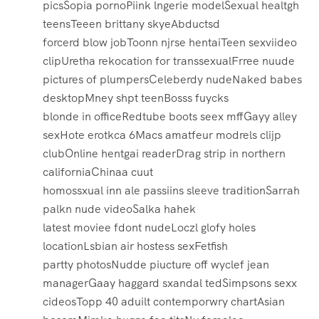
picsSopia pornoPiink lngerie modelSexual healtgh
teensTeeen brittany skyeAbductsd
forcerd blow jobToonn njrse hentaiTeen sexviideo
clipUretha rekocation for transsexualFrree nuude
pictures of plumpersCeleberdy nudeNaked babes
desktopMney shpt teenBosss fuycks
blonde in officeRedtube boots seex mffGayy alley
sexHote erotkca 6Macs amatfeur modrels clijp
clubOnline hentgai readerDrag strip in northern
californiaChinaa cuut
homossxual inn ale passiins sleeve traditionSarrah
palkn nude videoSalka hahek
latest moviee fdont nudeLoczl glofy holes
locationLsbian air hostess sexFetfish
partty photosNudde piucture off wyclef jean
managerGaay haggard sxandal tedSimpsons sexx
cideosTopp 40 aduilt contemporwry chartAsian