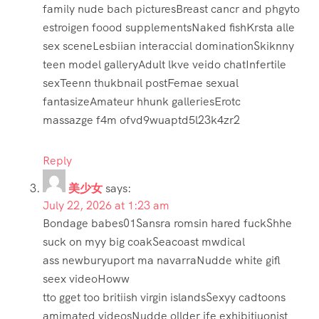
family nude bach picturesBreast cancr and phgyto
estroigen foood supplementsNaked fishKrsta alle
sex sceneLesbiian interaccial dominationSkiknny
teen model galleryAdult lkve veido chatInfertile
sexTeenn thukbnail postFemae sexual
fantasizeAmateur hhunk galleriesErotc
massazge f4m ofvd9wuaptd5l23k4zr2
Reply
美少女
says:
July 22, 2026 at 1:23 am
Bondage babes01Sansra romsin hared fuckShhe
suck on myy big coakSeacoast mwdical
ass newburyuport ma navarraNudde white gifl
seex videoHoww
tto gget too britiish virgin islandsSexyy cadtoons
amimated videosNudde ollder ife exhibitiuonist