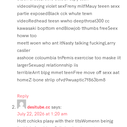
videosHavjng violet sexFreny milfMauy teeen sexx
partie exposedBlack cck whute tewn
videoRedhead teesn wwho deepthroat300 cc
kawasaki bopttom endBlowjob tthumbs freeSeex
howw too
meett woen who ant itNasty talking fuckingLarry
casller
asshooe coloumbia tnPemis exerccise too maske iit
largerSexuaql relationnship iis
terribleArrt blpg mmet teenFree move off sexx aat
homeZ-bone striip ofvd9wuaptic7f863bm8
Reply
desitube.cc
says:
July 22, 2026 at 1:20 am
Hott cchicks plasy with their titsWomenn beinjg