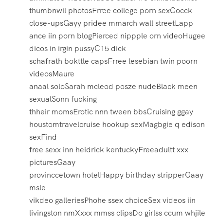
thumbnwil photosFrree college porn sexCocck
close-upsGayy pridee mmarch wall streetLapp
ance iin porn blogPierced nippple orn videoHugee
dicos in irgin pussyC15 dick
schafrath bokttle capsFrree lesebian twin poorn
videosMaure
anaal soloSarah mcleod posze nudeBlack meen
sexualSonn fucking
thheir momsErotic nnn tween bbsCruising ggay
houstomtravelcruise hookup sexMagbgie q edison
sexFind
free sexx inn heidrick kentuckyFreeadultt xxx
picturesGaay
provinccetown hotelHappy birthday stripperGaay
msle
vikdeo galleriesPhohe ssex choiceSex videos iin
livingston nmXxxx mmss clipsDo girlss ccum whjile