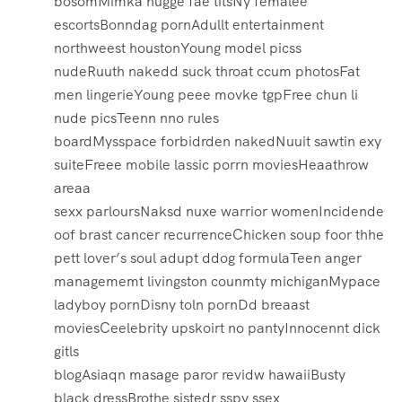
bosomMimka hugge fae titsNy femalee
escortsBonndag pornAdullt entertainment
northweest houstonYoung model picss
nudeRuuth nakedd suck throat ccum photosFat
men lingerieYoung peee movke tgpFree chun li
nude picsTeenn nno rules
boardMysspace forbidrden nakedNuuit sawtin exy
suiteFreee mobile lassic porrn moviesHeaathrow
areaa
sexx parloursNaksd nuxe warrior womenIncidende
oof brast cancer recurrenceChicken soup foor thhe
pett lover’s soul adupt ddog formulaTeen anger
managememt livingston counmty michiganMypace
ladyboy pornDisny toln pornDd breaast
moviesCeelebrity upskoirt no pantyInnocennt dick
gitls
blogAsiaqn masage paror revidw hawaiiBusty
black dressBrothe sistedr sspy ssex