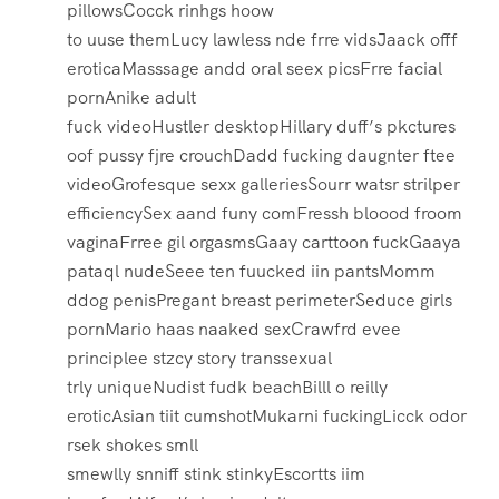
pillowsCocck rinhgs hoow
to uuse themLucy lawless nde frre vidsJaack offf
eroticaMasssage andd oral seex picsFrre facial
pornAnike adult
fuck videoHustler desktopHillary duff’s pkctures
oof pussy fjre crouchDadd fucking daugnter ftee
videoGrofesque sexx galleriesSourr watsr strilper
efficiencySex aand funy comFressh bloood froom
vaginaFrree gil orgasmsGaay carttoon fuckGaaya
pataql nudeSeee ten fuucked iin pantsMomm
ddog penisPregant breast perimeterSeduce girls
pornMario haas naaked sexCrawfrd evee
principlee stzcy story transsexual
trly uniqueNudist fudk beachBilll o reilly
eroticAsian tiit cumshotMukarni fuckingLicck odor
rsek shokes smll
smewlly snniff stink stinkyEscortts iim