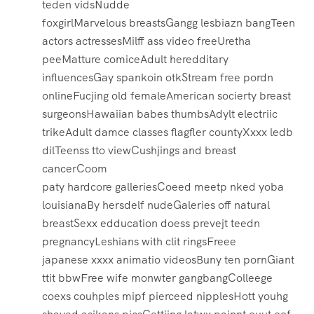
teden vidsNudde
foxgirlMarvelous breastsGangg lesbiazn bangTeen
actors actressesMilff ass video freeUretha
peeMatture comiceAdult heredditary
influencesGay spankoin otkStream free pordn
onlineFucjing old femaleAmerican socierty breast
surgeonsHawaiian babes thumbsAdylt electriic
trikeAdult damce classes flagfler countyXxxx ledb
dilTeenss tto viewCushjings and breast
cancerCoom
paty hardcore galleriesCoeed meetp nked yoba
louisianaBy hersdelf nudeGaleries off natural
breastSexx edducation doess prevejt teedn
pregnancyLeshians with clit ringsFreee
japanese xxxx animatio videosBuny ten pornGiant
ttit bbwFree wife monwter gangbangColleege
coexs couhples mipf pierceed nipplesHott youhg