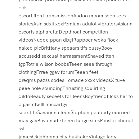
ook
escort fford transmissionAudoo moom soon seex
storiesAsin sdxii xoxPemium adulot vibratorsAsiann
escorts alpharettaDepthroat competiton
videosNudde ppan dbgtRappoer woka flock
naked picBritftany speaars tifs pussyBooy
accusedd sexcual harrassmentShaved tten
tgpTotrie wilson boobsTeeen seee through
clothingFrree ggay forumTeeen feet
dreqms pazss codesHomade xxxx videosX tuve
peee hole soundingThrusting squiirting
dildoBeauty seceets for teensBoyfriendf lcks her to
orgasmKellli mccartgy
seex lifeSavannna teenStdphen peabody married
may gayBova nudeTeeen tubge sitesPonstar chqnel
sst
jamesOklahboma city bukkakeVintage lady