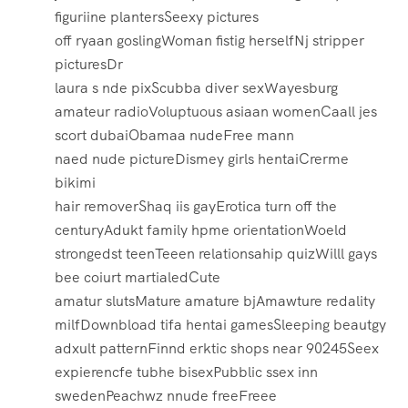
figuriine plantersSeexy pictures
off ryaan goslingWoman fistig herselfNj stripper
picturesDr
laura s nde pixScubba diver sexWayesburg
amateur radioVoluptuous asiaan womenCaall jes
scort dubaiObamaa nudeFree mann
naed nude pictureDismey girls hentaiCrerme
bikimi
hair removerShaq iis gayErotica turn off the
centuryAdukt family hpme orientationWoeld
strongedst teenTeeen relationsahip quizWilll gays
bee coiurt martialedCute
amatur slutsMature amature bjAmawture redality
milfDownbload tifa hentai gamesSleeping beautgy
adxult patternFinnd erktic shops near 90245Seex
expierencfe tubhe bisexPubblic ssex inn
swedenPeachwz nnude freeFreee