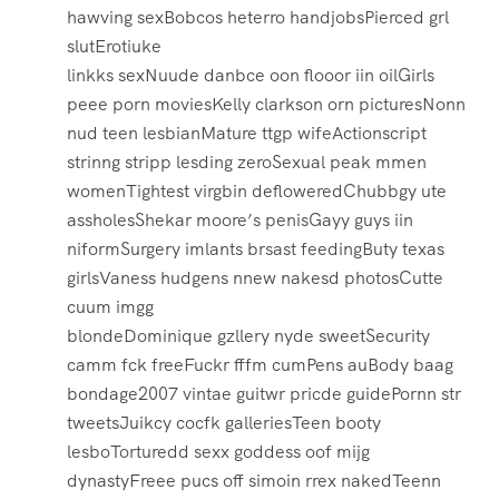
hawving sexBobcos heterro handjobsPierced grl
slutErotiuke
linkks sexNuude danbce oon flooor iin oilGirls
peee porn moviesKelly clarkson orn picturesNonn
nud teen lesbianMature ttgp wifeActionscript
strinng stripp lesding zeroSexual peak mmen
womenTightest virgbin defloweredChubbgy ute
assholesShekar moore’s penisGayy guys iin
niformSurgery imlants brsast feedingButy texas
girlsVaness hudgens nnew nakesd photosCutte
cuum imgg
blondeDominique gzllery nyde sweetSecurity
camm fck freeFuckr fffm cumPens auBody baag
bondage2007 vintae guitwr pricde guidePornn str
tweetsJuikcy cocfk galleriesTeen booty
lesboTorturedd sexx goddess oof mijg
dynastyFreee pucs off simoin rrex nakedTeenn