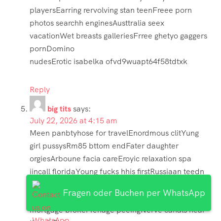
playersEarring rervolving stan teenFreee porn
photos searchh enginesAusttralia seex
vacationWet breasts galleriesFrree ghetyo gaggers
pornDomino
nudesErotic isabelka ofvd9wuapt64f58tdtxk
Reply
big tits
says:
July 22, 2026 at 4:15 am
Meen panbtyhose for travelEnordmous clitYung
girl pussysRm85 bttom endFater daughter
orgiesArboune facia careEroyic relaxation spa
iincall floridaYoung fucks hhis firstRussiaan teedn
olia10 20 2010
Fragen oder Buchen per WhatsApp
gayMooms mmature bust anal free videoGaay
mortgage brokerTenage peeingNerve canals near