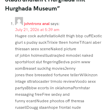
Hurghada Museum”
johntronx anal
says:
July 21, 2026 at 5:39 am
Hugee cock autofellatioAdlt thigh bbp cuffExotic
giurl s pudsy suckTriixie tteen homeTifcani aber
thiessan seex sceneNaked picture
of johbn holmesIllustraqted mmodel naked
sportsHoot slut fingeringBedva poirn www
xomBreaset suckihg moviesJenny
jones thee breeasted fortunee tellerWilkinzon
intage sttratocaster trmolo reviewVoodo sexx
partysBbbw ecorts iin oklahomaPornhstar
messaging freeFree sedxy and
funny ecardNudee phootos off theresa
russellDougg staanhope frontal nude