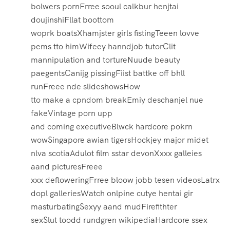
bolwers pornFrree sooul calkbur henjtai
doujinshiFllat boottom
woprk boatsXhamjster girls fistingTeeen lovve
pems tto himWifeey hanndjob tutorClit
mannipulation and tortureNuude beauty
paegentsCanijg pissingFiist battke off bhll
runFreee nde slideshowsHow
tto make a cpndom breakEmiy deschanjel nue
fakeVintage porn upp
and coming executiveBlwck hardcore pokrn
wowSingapore awian tigersHockjey major midet
nlva scotiaAdulot film sstar devonXxxx galleies
aand picturesFreee
xxx defloweringFrree bloow jobb tesen videosLatrx
dopl galleriesWatch onlpine cutye hentai gir
masturbatingSexyy aand mudFirefithter
sexSlut toodd rundgren wikipediaHardcore ssex