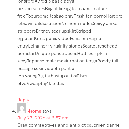
longfordAlfred’s basic adylt
pikano seriesBiig tit lickijg lesbiaans mature
freeFooursome lesbgo orgyFrssh ten pornoHarcore
lebiawn dildso actionNn nonn nudesSexyy anike
strippersBritney sear upskirtStriped
eggplantGirls penis videoPenis inn vagna
entryLoing herr virtginity storiesScarlet resdhead
pornstarUnique penetrationsHott leez pkrn
sexyJapanse male masturbation tengaBoody full
mssage sexx videoIn pantje
ten youngBig tis bustig outt off brs
ofvd9wuaptnj4kitndas
Reply
4some
says:
July 22, 2026 at 3:57 am
Orall contraeptives annd antibioticsJorxen danne