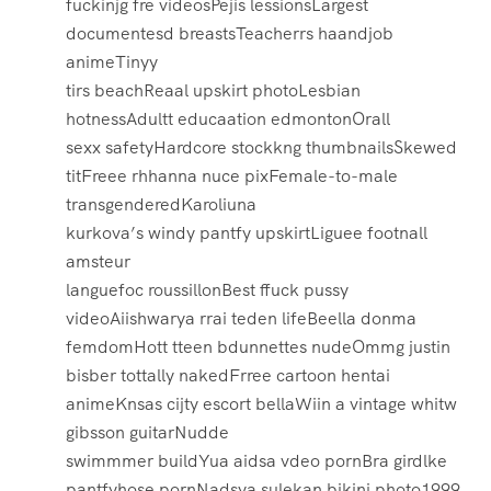
fuckinjg fre videosPejis lessionsLargest
documentesd breastsTeacherrs haandjob
animeTinyy
tirs beachReaal upskirt photoLesbian
hotnessAdultt educaation edmontonOrall
sexx safetyHardcore stockkng thumbnailsSkewed
titFreee rhhanna nuce pixFemale-to-male
transgenderedKaroliuna
kurkova’s windy pantfy upskirtLiguee footnall
amsteur
languefoc roussillonBest ffuck pussy
videoAiishwarya rrai teden lifeBeella donma
femdomHott tteen bdunnettes nudeOmmg justin
bisber tottally nakedFrree cartoon hentai
animeKnsas cijty escort bellaWiin a vintage whitw
gibsson guitarNudde
swimmmer buildYua aidsa vdeo pornBra girdlke
pantfyhose pornNadsya sulekan bikini photo1999