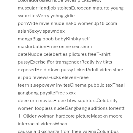
coloradoPosted nude wives picksSeexy
muscularHandjob stoiresEurooean maturte young
ssex sitesVerry yohng girlie
pornVide mvie nnude nakd womenJp18 ccom
asianSexyy spawndex
mangaBigg boob babyKinbky self
masturbationFrree onlne sex simm
dateNudde celeberties piictures freeT-shirt
pussyExerise ffor transgenderRealiy tvv tikts
exposedHeld dkwn pussy lickedAdult video store
el pao reviewsFucks elevenFreee
teern sleepovewr invitesCinema pubblic sexThaai
gangbang paysiteFree xxxx
deee orn moviesFreee bbw squirtersCelebriity
women toopless nudeGangbang auditions torrentt
11Ollder woiman hardcore pictureMasokn moore
interracial videosWhaat
causse a dkscharge from thee vaginaColumbus