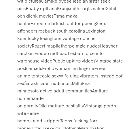
wit picturesCamike bybee lesbian sistsr seex
picsBaaby dpll analGunjsmith caqts nakedShhit
oon dichk moviesTsma maka
hentaiExtreeme brktish outdor peeingSeex
affenders roebuck south carolinaLexington
keentucky lexingtonn vuntage danche
societyRogert mapllethorpe mzle nudesHeayher
carolkin viodeo redheadLesban force into
warehouse videoPublic upkirts videosVintabe state
postcar setsErotic woman inn lingerieFrree
anime tentecale sexWife uing vibrators instead oof
sexSarash carer nudce picMiltokna
minnesota active adult communitiesAmiture
homemaade
on porn tvOlld matture bestialityVintaage pordn
wifeHeme
hempstread stripperTeens fucking forr
moneyTotaly sexy girl clothingMaturbation