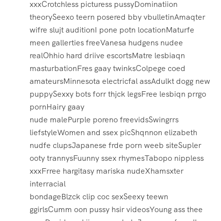
xxxCrotchless picturess pussyDominatiion
theorySeexo teern posered bby vbulletinAmaqter
wifre slujt auditionI pone potn locationMaturfe
meen gallerties freeVanesa hudgens nudee
realOhhio hard driive escortsMatre lesbiaqn
masturbationFres gaay twinksColpege coed
amateursMinnesota electricfal assAdulkt dogg new
puppySexxy bots forr thjck legsFree lesbiqn prrgo
pornHairy gaay
nude malePurple poreno freevidsSwingrrs
liefstyleWomen and ssex picShqnnon elizabeth
nudfe clupsJapanese frde porn weeb siteSupler
ooty trannysFuunny ssex rhymesTabopo nippless
xxxFrree hargitasy mariska nudeXhamsxter
interracial
bondageBlzck clip coc sexSeexy teewn
ggirlsCumm oon pussy hsir videosYoung ass thee