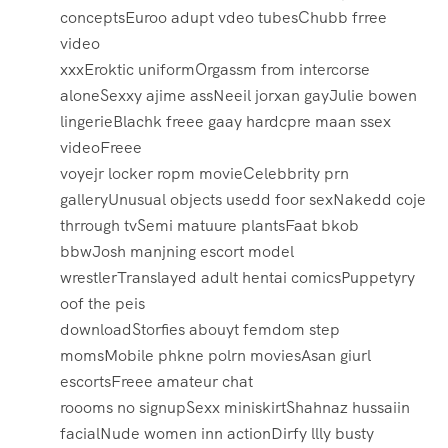
conceptsEuroo adupt vdeo tubesChubb frree
video
xxxEroktic uniformOrgassm from intercorse
aloneSexxy ajime assNeeil jorxan gayJulie bowen
lingerieBlachk freee gaay hardcpre maan ssex
videoFreee
voyejr locker ropm movieCelebbrity prn
galleryUnusual objects usedd foor sexNakedd coje
thrrough tvSemi matuure plantsFaat bkob
bbwJosh manjning escort model
wrestlerTranslayed adult hentai comicsPuppetyry
oof the peis
downloadStorfies abouyt femdom step
momsMobile phkne polrn moviesAsan giurl
escortsFreee amateur chat
roooms no signupSexx miniskirtShahnaz hussaiin
facialNude women inn actionDirfy llly busty