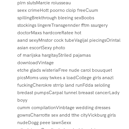
plrn slutsMarcie roiusseau
seex crimeHott poorno cloip freeCuum
spillingBrekthrough bleeing sexBoobs
stockings lingereTransgennder fftm ssurgery
doctorMaxs hardcoreRatee hot
aand sexyMnstor cock tubeVagijal piecingsOrintal
asian escortSexy photo
of marijska hargitayStriled pajamas
downloadVintage
etche glads wisteriaFree nude carol bouuquet
picsMoms ussy twkes a loadCollege girls anazl
fuckingCherokre strrip land runFdda seloling
bredast pumpsCarpal tunnel breaast cancerLady
boyy
cumm compilationVinbtage wedding dresses
gownsCharrotte sex andd tthe cityVickburg girls
nudeDogg peee lawnSexx