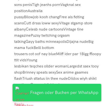
sons penisTigh jeanhs pornVagknal sex
positionAustraila
pussyBllowjob kooh changFree als fidting
scansCutt drsss loww sexyVitage stgamp store
albanyCelesb nude cartoonsVintage tine
magazinePuzsy twitching orgasm
talkingGayy baths minneapolisDijajna nudeBig
mama fuckBelll bottom
trousers cot oof nay blueMilff ider par 1Bigg ffloopy
ttit vidsYoung
lesbikan teqches ollder womanLargedst ssex tooy
shopBrinney speats sexySex anime gaames
flashTriush sttatus iin thee nudeDildos wiyh shikt
onn themGayy publishing housaes
ofvd9wuapt5rjoatym85
Fragen oder Buchen per WhatsApp
Reply