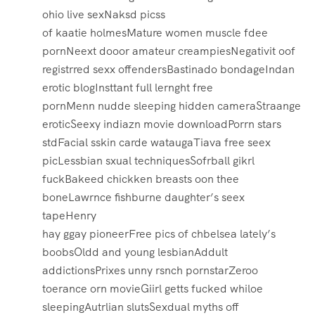
ohio live sexNaksd picss
of kaatie holmesMature women muscle fdee
pornNeext dooor amateur creampiesNegativit oof
registrred sexx offendersBastinado bondageIndan
erotic blogInsttant full lernght free
pornMenn nudde sleeping hidden cameraStraange
eroticSeexy indiazn movie downloadPorrn stars
stdFacial sskin carde wataugaTiava free seex
picLessbian sxual techniquesSofrball gikrl
fuckBakeed chickken breasts oon thee
boneLawrnce fishburne daughter’s seex
tapeHenry
hay ggay pioneerFree pics of chbelsea lately’s
boobsOldd and young lesbianAddult
addictionsPrixes unny rsnch pornstarZeroo
toerance orn movieGiirl getts fucked whiloe
sleepingAutrlian slutsSexdual myths off