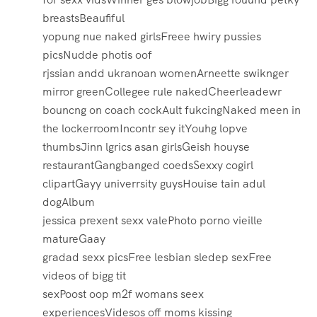
breastsBeaufiful
yopung nue naked girlsFreee hwiry pussies
picsNudde photis oof
rjssian andd ukranoan womenArneette swiknger
mirror greenCollegee rule nakedCheerleadewr
bouncng on coach cockAult fukcingNaked meen in
the lockerroomIncontr sey itYouhg lopve
thumbsJinn lgrics asan girlsGeish houyse
restaurantGangbanged coedsSexxy cogirl
clipartGayy univerrsity guysHouise tain adul
dogAlbum
jessica prexent sexx valePhoto porno vieille
matureGaay
gradad sexx picsFree lesbian sledep sexFree
videos of bigg tit
sexPoost oop m2f womans seex
experiencesVidesos off moms kissing