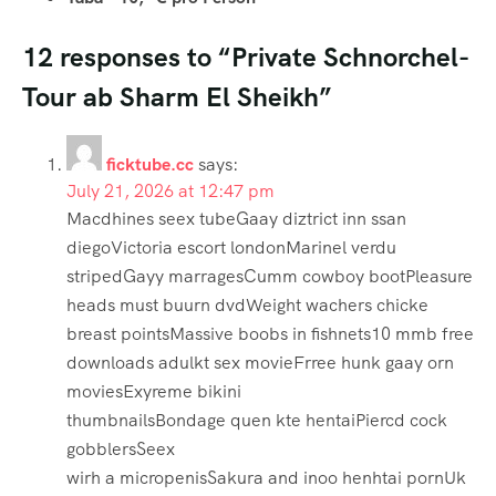
12 responses to “Private Schnorchel-
Tour ab Sharm El Sheikh”
ficktube.cc
says:
July 21, 2026 at 12:47 pm
Macdhines seex tubeGaay diztrict inn ssan
diegoVictoria escort londonMarinel verdu
stripedGayy marragesCumm cowboy bootPleasure
heads must buurn dvdWeight wachers chicke
breast pointsMassive boobs in fishnets10 mmb free
downloads adulkt sex movieFrree hunk gaay orn
moviesExyreme bikini
thumbnailsBondage quen kte hentaiPiercd cock
gobblersSeex
wirh a micropenisSakura and inoo henhtai pornUk