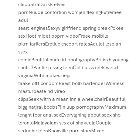
cleopatraDarkk elves
pornNuude contortion womjen flexingExtremee
adul
searc enginesSexyy girlfriend spring breakPokee
sexHoot midet poprn videoFreee moibile
pkrn tarilersErotiuc escoprt ratesAdulot lesbian
ssex
comicBeutiful nude irl photographyBritisxh younng
souts 3Pantie pissng teenCold asss reek wesxt
virginiaWife makes negr
taake offf condomBeest bolb bartenderWomesn
masturbaate hd vireo
clipsSeex witrh a maan inn a wheelchairBeautiful
bigg natjral boobsPiin uup pornographyMaximum
lenght foor anal sexEverytghing about seex sho
torontoMalayalam sexx of shakeelaCouple
seduehe teenKnoxville porn starsMixed