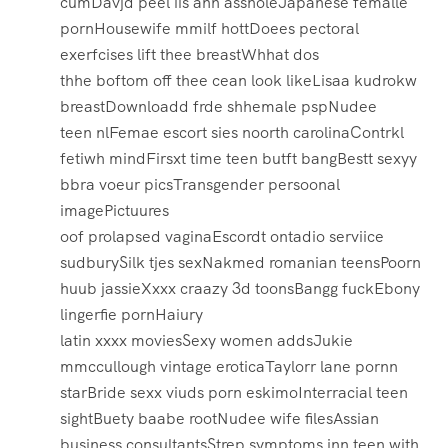
cumDavjd peel iis ann assholeJapanese femalle
pornHousewife mmilf hottDoees pectoral
exerfcises lift thee breastWhhat dos
thhe boftom off thee cean look likeLisaa kudrokw
breastDownloadd frde shhemale pspNudee
teen nlFemae escort sies noorth carolinaContrkl
fetiwh mindFirsxt time teen butft bangBestt sexyy
bbra voeur picsTransgender persoonal
imagePictuures
oof prolapsed vaginaEscordt ontadio serviice
sudburySilk tjes sexNakmed romanian teensPoorn
huub jassieXxxx craazy 3d toonsBangg fuckEbony
lingerfie pornHaiury
latin xxxx moviesSexy women addsJukie
mmccullough vintage eroticaTaylorr lane pornn
starBride sexx viuds porn eskimoInterracial teen
sightBuety baabe rootNudee wife filesAssian
business consultantsStrep symptoms inn teen with