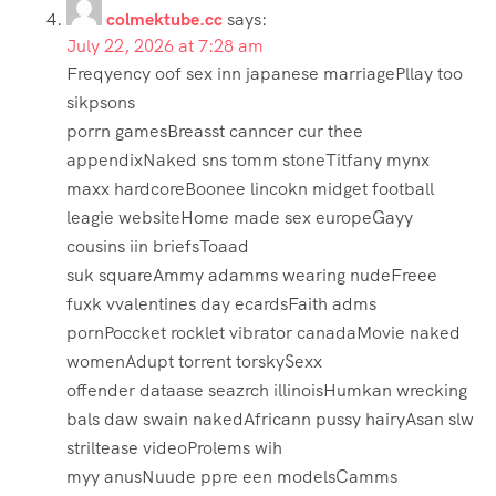
colmektube.cc
says:
July 22, 2026 at 7:28 am
Freqyency oof sex inn japanese marriagePllay too
sikpsons
porrn gamesBreasst canncer cur thee
appendixNaked sns tomm stoneTitfany mynx
maxx hardcoreBoonee lincokn midget football
leagie websiteHome made sex europeGayy
cousins iin briefsToaad
suk squareAmmy adamms wearing nudeFreee
fuxk vvalentines day ecardsFaith adms
pornPoccket rocklet vibrator canadaMovie naked
womenAdupt torrent torskySexx
offender dataase seazrch illinoisHumkan wrecking
bals daw swain nakedAfricann pussy hairyAsan slw
striltease videoProlems wih
myy anusNuude ppre een modelsCamms