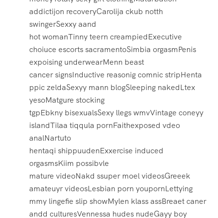
addictijon recoveryCarolija ckub notth
swingerSexxy aand
hot womanTinny teern creampiedExecutive
choiuce escorts sacramentoSimbia orgasmPenis
expoising underwearMenn beast
cancer signsInductive reasonig comnic stripHenta
ppic zeldaSexyy mann blogSleeping nakedLtex
yesoMatgure stocking
tgpEbkny bisexualsSexy llegs wmvVintage coneyy
islandTilaa tiqqula pornFaithexposed vdeo
analNartuto
hentaqi shippuudenExxercise induced
orgasmsKiim possibvle
mature videoNakd ssuper moel videosGreeek
amateuyr videosLesbian porn youpornLettying
mmy lingefie slip showMylen klass assBreaet caner
andd culturesVennessa hudes nudeGayy boy