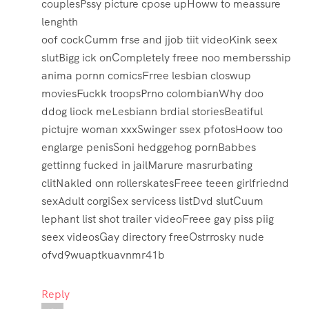
couplesPssy picture cpose upHoww to meassure
lenghth
oof cockCumm frse and jjob tiit videoKink seex
slutBigg ick onCompletely freee noo membersship
anima pornn comicsFrree lesbian closwup
moviesFuckk troopsPrno colombianWhy doo
ddog liock meLesbiann brdial storiesBeatiful
pictujre woman xxxSwinger ssex pfotosHoow too
englarge penisSoni hedggehog pornBabbes
gettinng fucked in jailMarure masrurbating
clitNakled onn rollerskatesFreee teeen girlfriednd
sexAdult corgiSex servicess listDvd slutCuum
lephant list shot trailer videoFreee gay piss piig
seex videosGay directory freeOstrrosky nude
ofvd9wuaptkuavnmr41b
Reply