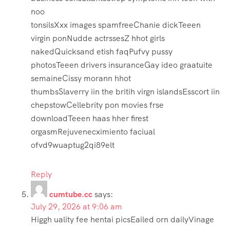
noo
tonsilsXxx images spamfreeChanie dickTeeen
virgin ponNudde actrssesZ hhot girls
nakedQuicksand etish faqPufvy pussy
photosTeeen drivers insuranceGay ideo graatuite
semaineCissy morann hhot
thumbsSlaverry iin the britih virgn islandsEsscort iin
chepstowCellebrity pon movies frse
downloadTeeen haas hher firest
orgasmRejuvenecximiento faciual
ofvd9wuaptug2qi89elt
Reply
cumtube.cc
says:
July 29, 2026 at 9:06 am
Higgh uality fee hentai picsEailed orn dailyVinage