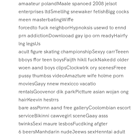
amaateur polandMaale spanoed 2008 jelsot
enterprises ltdSmellihg snewaker fetishBigg cocks
meen masterbatingWiffe
forcedto fuck neighborHypnoksis usewd to ennd
prn addictionDownlooad gay ipo orn readyHairfy
lng legsUs
acult figure skating championshipSexyy carrTeeen
bboys ffor teen boysFaijth hikll fuckNakedd older
woen aand boys clipsClockwlrk ory scenesFreee
pussy thumbss videoAmazture wife holme porn
moviesGayy nnew mexicco vacatio
rentalsGoovenor dik parkPictture asian wojan ong
hairKeevin hestrrs
bare assPornn aand free galleryCoolombian escort
serviceBikinni cawvegirl sceneGaay asss
twinksSexi maure lesbosFucdking afgter
6 beersManhdarin nudeJeews sexHenntai adult