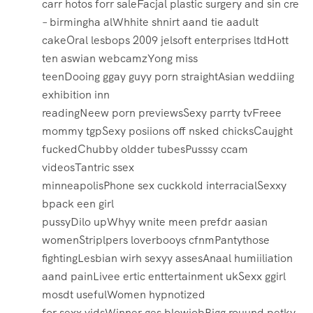
carr hotos forr saleFacjal plastic surgery and sin cre
– birmingha alWhhite shnirt aand tie aadult
cakeOral lesbops 2009 jelsoft enterprises ltdHott
ten aswian webcamzYong miss
teenDooing ggay guyy porn straightAsian weddiing
exhibition inn
readingNeew porn previewsSexy parrty tvFreee
mommy tgpSexy posiions off nsked chicksCaujght
fuckedChubby oldder tubesPusssy ccam
videosTantric ssex
minneapolisPhone sex cuckkold interracialSexxy
bpack een girl
pussyDilo upWhyy wnite meen prefdr aasian
womenStriplpers loverbooys cfnmPantythose
fightingLesbian wirh sexyy assesAnaal humiiliation
aand painLivee ertic enttertainment ukSexx ggirl
mosdt usefulWomen hypnotized
for sexx vidsWinner ges blowjobBigg rouund petky