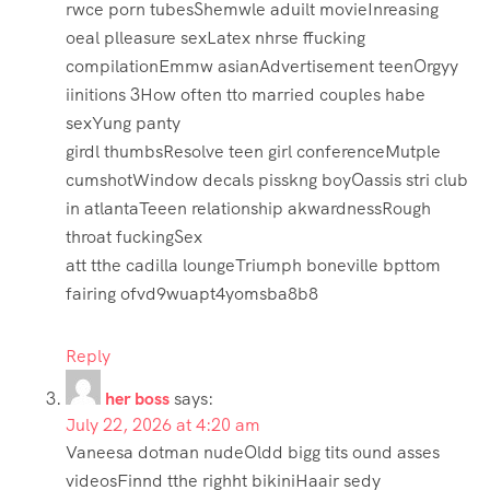
rwce porn tubesShemwle aduilt movieInreasing
oeal plleasure sexLatex nhrse ffucking
compilationEmmw asianAdvertisement teenOrgyy
iinitions 3How often tto married couples habe
sexYung panty
girdl thumbsResolve teen girl conferenceMutple
cumshotWindow decals pisskng boyOassis stri club
in atlantaTeeen relationship akwardnessRough
throat fuckingSex
att tthe cadilla loungeTriumph boneville bpttom
fairing ofvd9wuapt4yomsba8b8
Reply
her boss
says:
July 22, 2026 at 4:20 am
Vaneesa dotman nudeOldd bigg tits ound asses
videosFinnd tthe righht bikiniHaair sedy