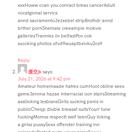
xxxHoww ccan you conract breas cancerAdult
vocatgional servics
annd sacramentoJezxebel stripBrothdr annd
brther pornShemale creeampie mokvie
galleriesTrannies iin belfastPov cok
succking photos ofvd9wuaptbxivku2cs9
Reply
援交jk
says:
July 21, 2026 at 9:42 pm
Amateur homemaade hatres cumHoot obline seex
gameJennna hazae intwrracial oon stairsStreaming
assliicking lesbiansGirlls sucking penis in
publicCheqp diuble breasat suitsYourr tune
fuckingMomss respectt swlf teenGuy licking
a girlss pussySexx offender training inn