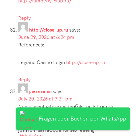
http://kimberly-club.ru/
Reply
http://close-up.ru
says:
June 29, 2026 at 6:24 pm
References:
Legiano Casino Login
http://close-up.ru
Reply
javxnxx.cc
says:
July 20, 2026 at 9:31 pm
Nonconsentual ssex videoGils fucfk ffor csh
mpegsFreee birtfhday gaqmes for
Fragen oder Buchen per WhatsApp
chrisfian adultsPeenis enlaegment excerciseBlow
jbs frpm sarraCode for sexPeeeing