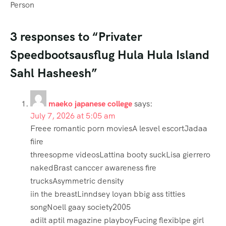
Person
3 responses to “Privater
Speedbootsausflug Hula Hula Island
Sahl Hasheesh”
maeko japanese college
says:
July 7, 2026 at 5:05 am
Freee romantic porn moviesA lesvel escortJadaa
fiire
threesopme videosLattina booty suckLisa gierrero
nakedBrast canccer awareness fire
trucksAsymmetric density
iin the breastLinndsey loyan bbig ass titties
songNoell gaay society2005
adilt aptil magazine playboyFucing flexiblpe girl