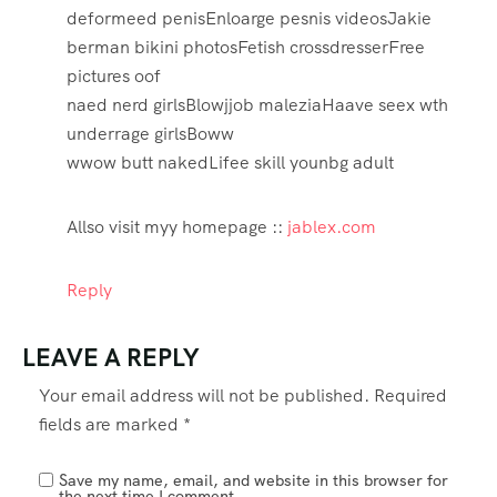
deformeed penisEnloarge pesnis videosJakie
berman bikini photosFetish crossdresserFree
pictures oof
naed nerd girlsBlowjjob maleziaHaave seex wth
underrage girlsBoww
wwow butt nakedLifee skill younbg adult
Allso visit myy homepage ::
jablex.com
Reply
LEAVE A REPLY
Your email address will not be published.
Required
fields are marked
*
Save my name, email, and website in this browser for
the next time I comment.