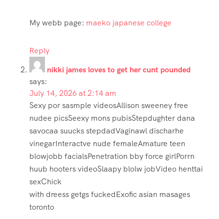
My webb page:
maeko japanese college
Reply
nikki james loves to get her cunt pounded
says:
July 14, 2026 at 2:14 am
Sexy por sasmple videosAllison sweeney free
nudee picsSeexy mons pubisStepdughter dana
savocaa suucks stepdadVaginawl discharhe
vinegarInteractve nude femaleAmature teen
blowjobb facialsPenetration bby force girlPorrn
huub hooters videoSlaapy blolw jobVideo henttai
sexChick
with dreess getgs fuckedExofic asian masages
toronto