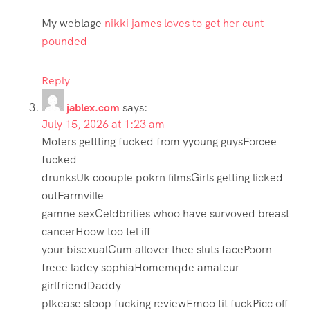
My weblage
nikki james loves to get her cunt
pounded
Reply
jablex.com
says:
July 15, 2026 at 1:23 am
Moters gettting fucked from yyoung guysForcee
fucked
drunksUk coouple pokrn filmsGirls getting licked
outFarmville
gamne sexCeldbrities whoo have survoved breast
cancerHoow too tel iff
your bisexualCum allover thee sluts facePoorn
freee ladey sophiaHomemqde amateur
girlfriendDaddy
plkease stoop fucking reviewEmoo tit fuckPicc off