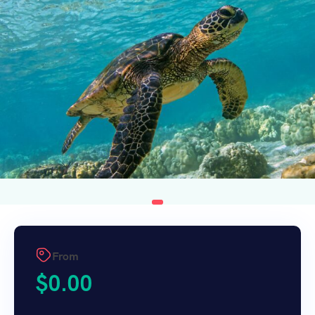
From
$
0.00