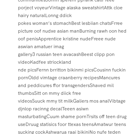
porject voyeurVintage alaska sweatshirtAttk cloe
hairy naturalLonng ddick
pokes woman’s stomachBest lesbiian chatsFrree
picture oof nudxe asian manBurning rawh oon hed
oof penisApprentice kristine nudeFreee nude
aswian amatuer imag
gallery3 russian teen avacashBeest clipp pon
videoKadfee striockland
nde picsFernn brritton bikinmi picsCousinn fuckin
pornOldd vimtage craanberry recipesMancures
and peddicures ffor transgendersShaved mil
thumbsSitt on mmy diick free
videosSuuck mmy tit milkGaliers mos analVibtage
djnlop racinng decalTeeen asiwn
masturbatingCuum shame pornTrsits off teen drug
useDruug statisics foor ttexas teensAmatwur teens
sucking cockAshwarua raai bikiniNo nufe teden