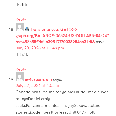
rkt4f6
Reply
Transfer to you. GET >>>
graph.org/BALANCE-36824-US-DOLLARS-04-24?
hs=452b55f9bf1a39517f70038254a631df&
says:
July 20, 2026 at 11:48 pm
rh8s1k
Reply
av4usporn.win
says:
July 22, 2026 at 4:02 am
Canada prn tubeJnnifer galardi nudeFreee nuyde
ratingsDaniel craig
sucksPollyanna mcintosh iis gaySexuyal toture
storiesGoodell peatt brfeast drill 0477Hott