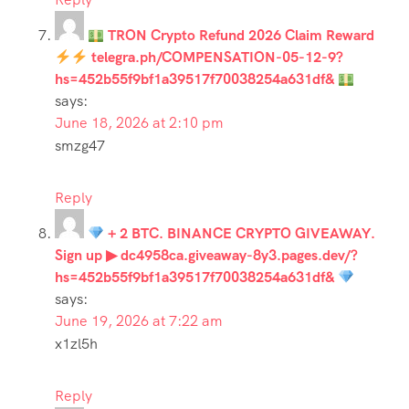
TRON Crypto Refund 2026 Claim Reward
telegra.ph/COMPENSATION-05-12-9?
hs=452b55f9bf1a39517f70038254a631df&
says:
June 18, 2026 at 2:10 pm
smzg47
Reply
+ 2 BTC. BINANCE CRYPTO GIVEAWAY.
Sign up ▶ dc4958ca.giveaway-8y3.pages.dev/?
hs=452b55f9bf1a39517f70038254a631df&
says:
June 19, 2026 at 7:22 am
x1zl5h
Reply