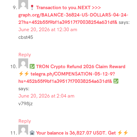
Transaction to you.NEXT >>>
graph.org/BALANCE-36824-US-DOLLARS-04-24-
2?hs=452b55f9bf1a39517f70038254a631df&
says:
June 20, 2026 at 12:30 am
cbst45
Reply
TRON Crypto Refund 2026 Claim Reward
telegra.ph/COMPENSATION-05-12-9?
hs=452b55f9bf1a39517f70038254a631df&
says:
June 20, 2026 at 2:04 am
v798jz
Reply
Your balance is 36,827.07 USDT. Get