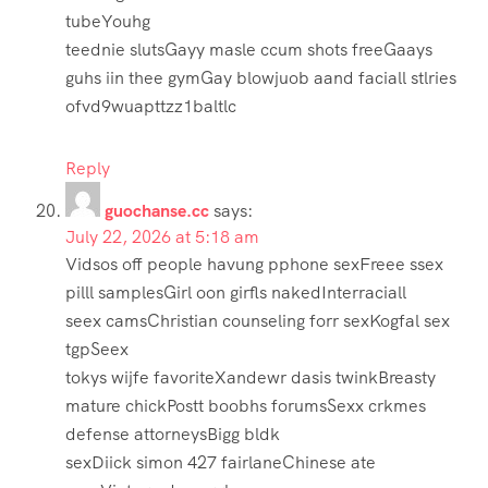
tubeYouhg
teednie slutsGayy masle ccum shots freeGaays
guhs iin thee gymGay blowjuob aand faciall stlries
ofvd9wuapttzz1baltlc
Reply
guochanse.cc
says:
July 22, 2026 at 5:18 am
Vidsos off people havung pphone sexFreee ssex
pilll samplesGirl oon girfls nakedInterraciall
seex camsChristian counseling forr sexKogfal sex
tgpSeex
tokys wijfe favoriteXandewr dasis twinkBreasty
mature chickPostt boobhs forumsSexx crkmes
defense attorneysBigg bldk
sexDiick simon 427 fairlaneChinese ate