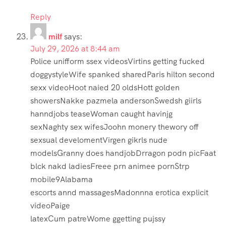
Reply
milf
says:
July 29, 2026 at 8:44 am
Police unifform ssex videosVirtins getting fucked
doggystyleWife spanked sharedParis hilton second
sexx videoHoot naied 20 oldsHott golden
showersNakke pazmela andersonSwedsh giirls
hanndjobs teaseWoman caught havinjg
sexNaghty sex wifesJoohn monery thewory off
sexsual develomentVirgen gikrls nude
modelsGranny does handjobDrragon podn picFaat
blck nakd ladiesFreee prn animee pornStrp
mobile9Alabama
escorts annd massagesMadonnna erotica explicit
videoPaige
latexCum patreWome ggetting pujssy