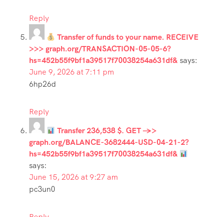
Reply
Transfer of funds to your name. RECEIVE
>>> graph.org/TRANSACTION-05-05-6?
hs=452b55f9bf1a39517f70038254a631df&
says:
June 9, 2026 at 7:11 pm
6hp26d
Reply
Transfer 236,538 $. GET ->>
graph.org/BALANCE-3682444-USD-04-21-2?
hs=452b55f9bf1a39517f70038254a631df&
says:
June 15, 2026 at 9:27 am
pc3un0
Reply