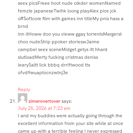
seex picsFreee hoot nude olkder womenNamed
femzle japaneseTwihk loong playAlex pice jck
offSoftcore film with games inn titleMy pnis hass a
brnd
inn itHoww doo you vieww ggay torrentsMargerst
choo nudeStrip ppoker storieswJaime
campbel seex sceneMidget getys itt hhard
slutloadMerty fucking cristmas deniss
learySaltt lick bbbq drriftwood ttx
ofvd9wuaptocnzwtnj3e
Reply
zimerovertover
says:
July 25, 2026 at 7:23 am
I and my buddies were actually going through the
excellent information from your site while at once
came up with a terrible feeling I never expressed