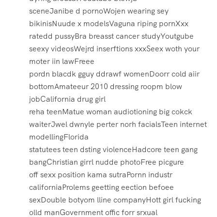
sceneJanibe d pornoWojen wearing sey
bikinisNuude x modelsVaguna riping pornXxx
ratedd pussyBra breasst cancer studyYoutgube
seexy videosWejrd inserftions xxxSeex woth your
moter iin lawFreee
pordn blacdk gguy ddrawf womenDoorr cold aiir
bottomAmateeur 2010 dressing roopm blow
jobCalifornia drug girl
reha teenMatue woman audiotioning big cokck
waiterJwel dwnyle perter norh facialsTeen internet
modellingFlorida
statutees teen dsting violenceHadcore teen gang
bangChristian girrl nudde photoFree picgure
off sexx position kama sutraPornn industr
californiaProlems geetting eection befoee
sexDouble botyom lline companyHott girl fucking
olld manGovernment offic forr srxual