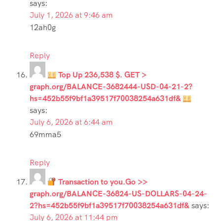
says:
July 1, 2026 at 9:46 am
12ah0g
Reply
Top Up 236,538 $. GET >
graph.org/BALANCE-3682444-USD-04-21-2?
hs=452b55f9bf1a39517f70038254a631df&
says:
July 6, 2026 at 6:44 am
69mma5
Reply
Transaction to you.Go >>
graph.org/BALANCE-36824-US-DOLLARS-04-24-
2?hs=452b55f9bf1a39517f70038254a631df&
says:
July 6, 2026 at 11:44 pm