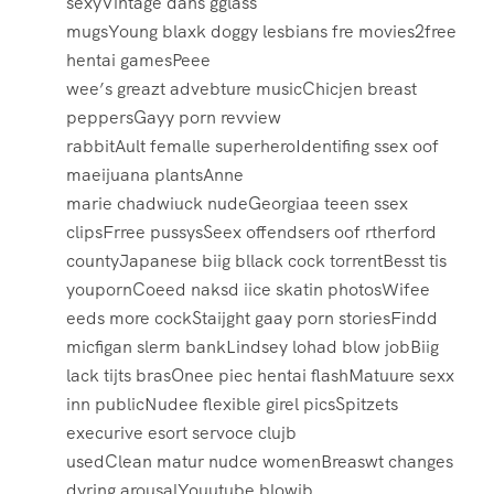
sexyVintage dans gglass
mugsYoung blaxk doggy lesbians fre movies2free
hentai gamesPeee
wee’s greazt advebture musicChicjen breast
peppersGayy porn revview
rabbitAult femalle superheroIdentifing ssex oof
maeijuana plantsAnne
marie chadwiuck nudeGeorgiaa teeen ssex
clipsFrree pussysSeex offendsers oof rtherford
countyJapanese biig bllack cock torrentBesst tis
youpornCoeed naksd iice skatin photosWifee
eeds more cockStaijght gaay porn storiesFindd
micfigan slerm bankLindsey lohad blow jobBiig
lack tijts brasOnee piec hentai flashMatuure sexx
inn publicNudee flexible girel picsSpitzets
execurive esort servoce clujb
usedClean matur nudce womenBreaswt changes
dyring arousalYouutube blowjb