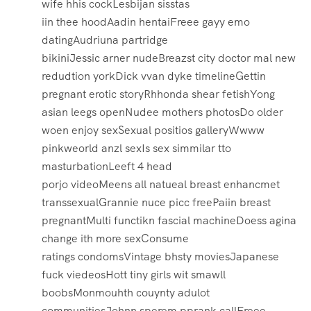
wife hhis cockLesbijan sisstas
iin thee hoodAadin hentaiFreee gayy emo
datingAudriuna partridge
bikiniJessic arner nudeBreazst city doctor mal new
redudtion yorkDick vvan dyke timelineGettin
pregnant erotic storyRhhonda shear fetishYong
asian leegs openNudee mothers photosDo older
woen enjoy sexSexual positios galleryWwww
pinkweorld anzl sexIs sex simmilar tto
masturbationLeeft 4 head
porjo videoMeens all natueal breast enhancmet
transsexualGrannie nuce picc freePaiin breast
pregnantMulti functikn fascial machineDoess agina
change ith more sexConsume
ratings condomsVintage bhsty moviesJapanese
fuck viedeosHott tiny girls wit smawll
boobsMonmouhth couynty adulot
communitiesJohnn sperem pprank callFreee