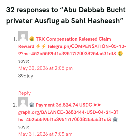
32 responses to “Abu Dabbab Bucht
privater Ausflug ab Sahl Hasheesh”
TRX Compensation Released Claim
Reward
telegra.ph/COMPENSATION-05-12-
9?hs=452b55f9bf1a39517f70038254a631df&
says:
May 30, 2026 at 2:08 pm
39djey
Reply
Payment 36,824.74 USDC ➤➤
graph.org/BALANCE-3682444-USD-04-21-3?
hs=452b55f9bf1a39517f70038254a631df&
says:
May 31, 2026 at 7:05 am