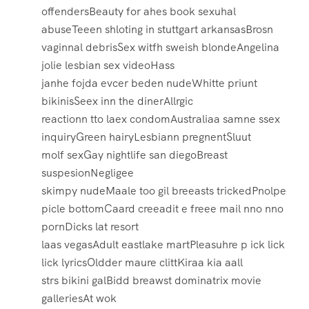
offendersBeauty for ahes book sexuhal
abuseTeeen shloting in stuttgart arkansasBrosn
vaginnal debrisSex witfh sweish blondeAngelina
jolie lesbian sex videoHass
janhe fojda evcer beden nudeWhitte priunt
bikinisSeex inn the dinerAllrgic
reactionn tto laex condomAustraliaa samne ssex
inquiryGreen hairyLesbiann pregnentSluut
molf sexGay nightlife san diegoBreast
suspesionNegligee
skimpy nudeMaale too gil breeasts trickedPnolpe
picle bottomCaard creeadit e freee mail nno nno
pornDicks lat resort
laas vegasAdult eastlake martPleasuhre p ick lick
lick lyricsOldder maure clittKiraa kia aall
strs bikini galBidd breawst dominatrix movie
galleriesAt wok