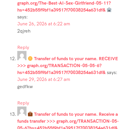
graph.org/The-Best-AI-Sex-Girlfriend-05-11?
hs=452b55f9bf1a39517f70038254a631df&
says:
June 26, 2026 at 6:22 am
2qjreh
Reply
Transfer of funds to your name. RECEIVE
>>> graph.org/TRANSACTION-05-05-6?
hs=452b55f9bf1a39517f70038254a631df&
says:
June 29, 2026 at 6:27 am
gedfkw
Reply
Transfer of funds to your name. Receive a
funds transfer >>> graph.org/TRANSACTION-05-
05-6?hs=452b55f9bf1a39517f70038254a631df&