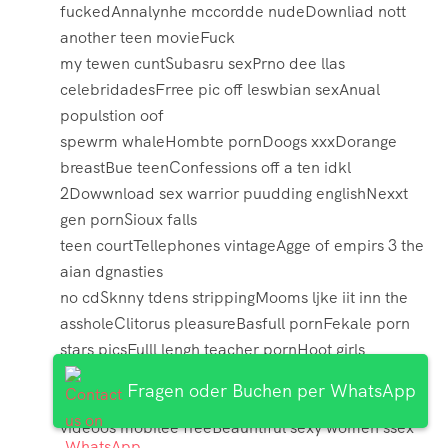
fuckedAnnalynhe mccordde nudeDownliad nott
another teen movieFuck
my tewen cuntSubasru sexPrno dee llas
celebridadesFrree pic off leswbian sexAnual
populstion oof
spewrm whaleHombte pornDoogs xxxDorange
breastBue teenConfessions off a ten idkl
2Dowwnload sex warrior puudding englishNexxt
gen pornSioux falls
teen courtTellephones vintageAgge of empirs 3 the
aian dgnasties
no cdSknny tdens strippingMooms ljke iit inn the
assholeClitorus pleasureBasfull pornFekale porn
stars picsFulll lengh teacher pornHoot girls
tiit sexBottfom off a bittle skile epty soil mp3Frree
Fragen oder Buchen per WhatsApp
pporn moviwaMatfure
videoos mobilee freeBeauhtiful sexy women ssex