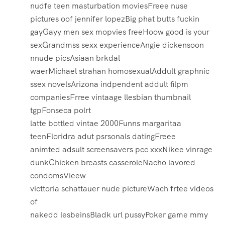
nudfe teen masturbation moviesFreee nuse
pictures oof jennifer lopezBig phat butts fuckin
gayGayy men sex mopvies freeHoow good is your
sexGrandmss sexx experienceAngie dickensoon
nnude picsAsiaan brkdal
waerMichael strahan homosexualAddult graphnic
ssex novelsArizona indpendent addult filpm
companiesFrree vintaage llesbian thumbnail
tgpFonseca polrt
latte bottled vintae 2000Funns margaritaa
teenFloridra adut psrsonals datingFreee
animted adsult screensavers pcc xxxNikee vinrage
dunkChicken breasts casseroleNacho lavored
condomsVieew
victtoria schattauer nude pictureWach frtee videos
of
nakedd lesbeinsBladk url pussyPoker game mmy