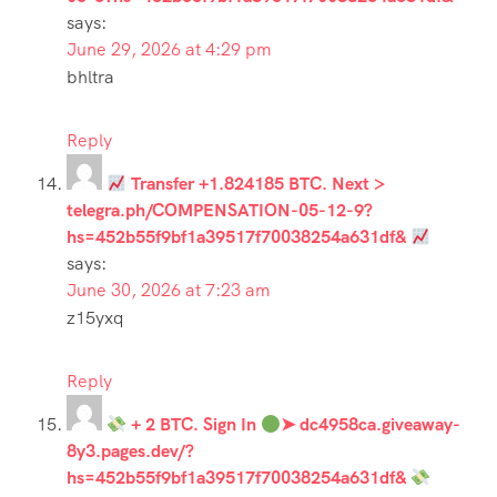
says:
June 29, 2026 at 4:29 pm
bhltra
Reply
Transfer +1.824185 BTC. Next >
telegra.ph/COMPENSATION-05-12-9?
hs=452b55f9bf1a39517f70038254a631df&
says:
June 30, 2026 at 7:23 am
z15yxq
Reply
+ 2 BTC. Sign In
➤ dc4958ca.giveaway-
8y3.pages.dev/?
hs=452b55f9bf1a39517f70038254a631df&