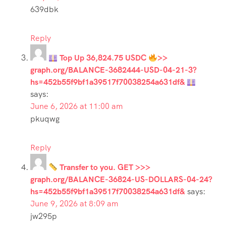
639dbk
Reply
Top Up 36,824.75 USDC
>>
graph.org/BALANCE-3682444-USD-04-21-3?
hs=452b55f9bf1a39517f70038254a631df&
says:
June 6, 2026 at 11:00 am
pkuqwg
Reply
Transfer to you. GET >>>
graph.org/BALANCE-36824-US-DOLLARS-04-24?
hs=452b55f9bf1a39517f70038254a631df&
says:
June 9, 2026 at 8:09 am
jw295p