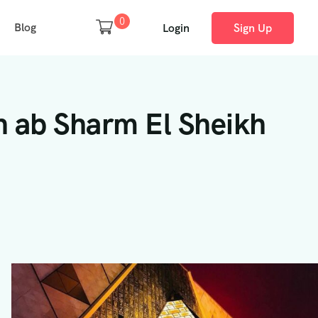
0
Blog
Login
Sign Up
n ab Sharm El Sheikh