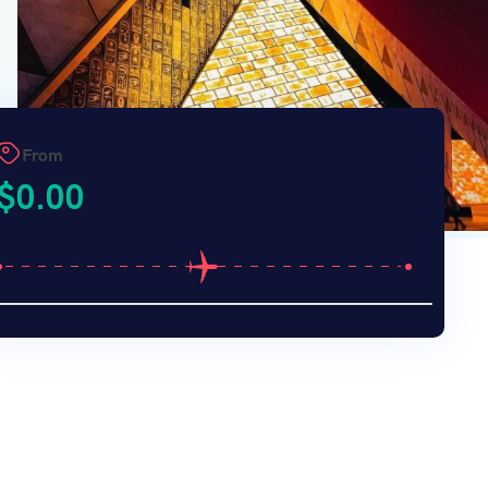
From
$
0.00