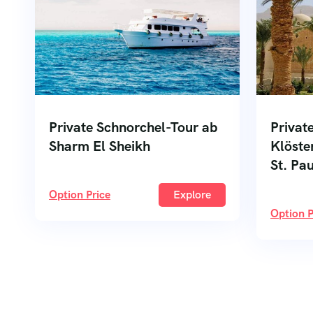
Private Schnorchel-Tour ab
Privat
Sharm El Sheikh
Klöste
St. Pa
Option Price
Explore
Option P