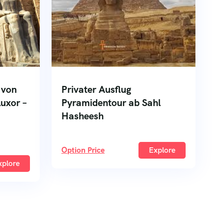
 von
Privater Ausflug
uxor –
Pyramidentour ab Sahl
Hasheesh
Option Price
Explore
xplore