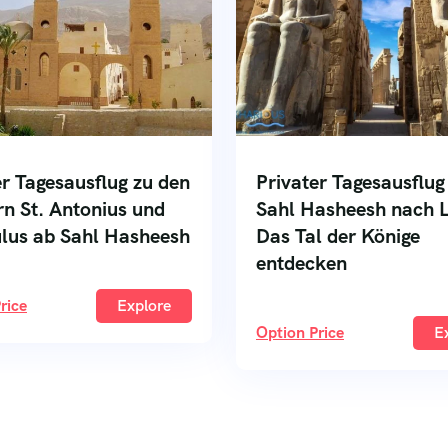
er Tagesausflug zu den
Privater Tagesausflug
rn St. Antonius und
Sahl Hasheesh nach L
ulus ab Sahl Hasheesh
Das Tal der Könige
entdecken
rice
Explore
Option Price
E