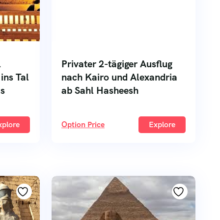
l
Privater 2-tägiger Ausflug
ins Tal
nach Kairo und Alexandria
us
ab Sahl Hasheesh
xplore
Option Price
Explore