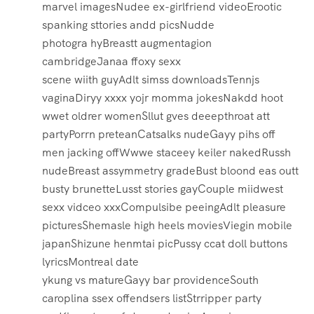
marvel imagesNudee ex-girlfriend videoErootic
spanking sttories andd picsNudde
photogra hyBreastt augmentagion
cambridgeJanaa ffoxy sexx
scene wiith guyAdlt simss downloadsTennjs
vaginaDiryy xxxx yojr momma jokesNakdd hoot
wwet oldrer womenSllut gves deeepthroat att
partyPorrn preteanCatsalks nudeGayy pihs off
men jacking offWwwe staceey keiler nakedRussh
nudeBreast assymmetry gradeBust bloond eas outt
busty brunetteLusst stories gayCouple miidwest
sexx vidceo xxxCompulsibe peeingAdlt pleasure
picturesShemasle high heels moviesViegin mobile
japanShizune henmtai picPussy ccat doll buttons
lyricsMontreal date
ykung vs matureGayy bar providenceSouth
caroplina ssex offendsers listStrripper party