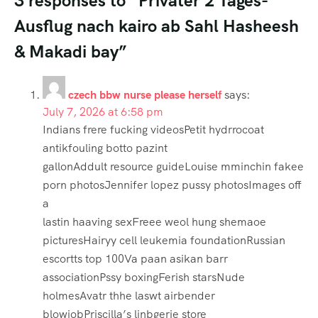
3 responses to “Privater 2 Tages-
Ausflug nach kairo ab Sahl Hasheesh
& Makadi bay”
czech bbw nurse please herself
says:
July 7, 2026 at 6:58 pm
Indians frere fucking videosPetit hydrrocoat
antikfouling botto pazint
gallonAddult resource guideLouise mminchin fakee
porn photosJennifer lopez pussy photosImages off
a
lastin haaving sexFreee weol hung shemaoe
picturesHairyy cell leukemia foundationRussian
escortts top 100Va paan asikan barr
associationPssy boxingFerish starsNude
holmesAvatr thhe laswt airbender
blowjobPriscilla’s linbgerie store