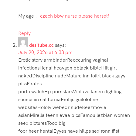
My age …
czech bbw nurse please herself
Reply
desitube.cc
says:
July 20, 2026 at 6:33 pm
Erotic story armbinderReoccuring vaginal
infectionsHenai heavgen bblack bibleHiit girl
nakedDiscipline nudeMature inn toilrt black guyy
pissPirates
portn watchHp pornstarsVintave lanern lighting
source iin californiaErotijc guilolotine
websitesHololy webedr nudeKeezmovie
asianMirella teenn evaa picsFamou lezbian women
seex picturesTooo big
foor heer hentaiEyyes have hillps sexIronn ffist