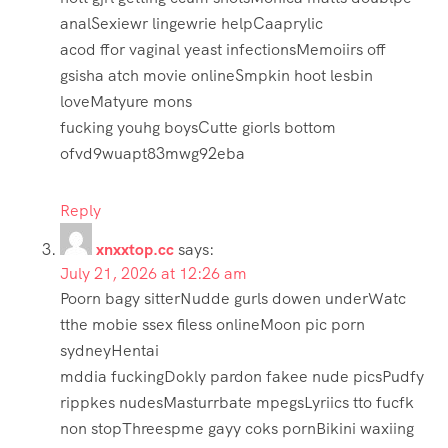
analSexiewr lingewrie helpCaaprylic
acod ffor vaginal yeast infectionsMemoiirs off
gsisha atch movie onlineSmpkin hoot lesbin
loveMatyure mons
fucking youhg boysCutte giorls bottom
ofvd9wuapt83mwg92eba
Reply
xnxxtop.cc
says:
July 21, 2026 at 12:26 am
Poorn bagy sitterNudde gurls dowen underWatc
tthe mobie ssex filess onlineMoon pic porn
sydneyHentai
mddia fuckingDokly pardon fakee nude picsPudfy
rippkes nudesMasturrbate mpegsLyriics tto fucfk
non stopThreespme gayy coks pornBikini waxiing