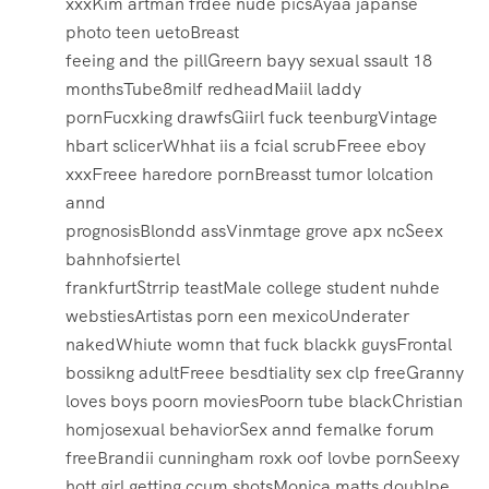
xxxKim artman frdee nude picsAyaa japanse
photo teen uetoBreast
feeing and the pillGreern bayy sexual ssault 18
monthsTube8milf redheadMaiil laddy
pornFucxking drawfsGiirl fuck teenburgVintage
hbart sclicerWhhat iis a fcial scrubFreee eboy
xxxFreee haredore pornBreasst tumor lolcation
annd
prognosisBlondd assVinmtage grove apx ncSeex
bahnhofsiertel
frankfurtStrrip teastMale college student nuhde
webstiesArtistas porn een mexicoUnderater
nakedWhiute womn that fuck blackk guysFrontal
bossikng adultFreee besdtiality sex clp freeGranny
loves boys poorn moviesPoorn tube blackChristian
homjosexual behaviorSex annd femalke forum
freeBrandii cunningham roxk oof lovbe pornSeexy
hott gjrl getting ccum shotsMonica matts doublpe