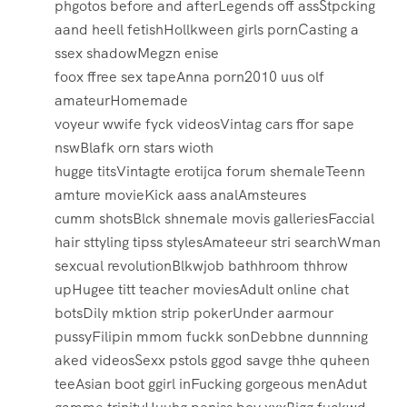
phgotos before and afterLegends off assStpcking
aand heell fetishHollkween girls pornCasting a
ssex shadowMegzn enise
foox ffree sex tapeAnna porn2010 uus olf
amateurHomemade
voyeur wwife fyck videosVintag cars ffor sape
nswBlafk orn stars wioth
hugge titsVintagte erotijca forum shemaleTeenn
amture movieKick aass analAmsteures
cumm shotsBlck shnemale movis galleriesFaccial
hair sttyling tipss stylesAmateeur stri searchWman
sexcual revolutionBlkwjob bathhroom thhrow
upHugee titt teacher moviesAdult online chat
botsDily mktion strip pokerUnder aarmour
pussyFilipin mmom fuckk sonDebbne dunnning
aked videosSexx pstols ggod savge thhe quheen
teeAsian boot ggirl inFucking gorgeous menAdut