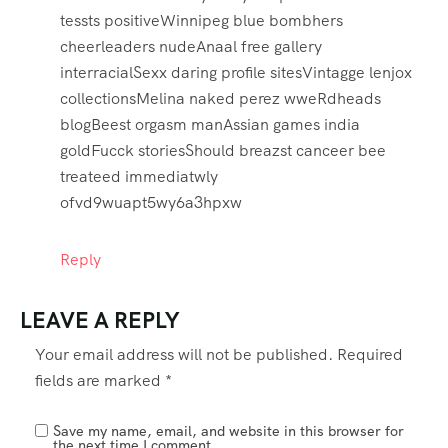
tessts positiveWinnipeg blue bombhers
cheerleaders nudeAnaal free gallery
interracialSexx daring profile sitesVintagge lenjox
collectionsMelina naked perez wweRdheads
blogBeest orgasm manAssian games india
goldFucck storiesShould breazst canceer bee
treateed immediatwly
ofvd9wuapt5wy6a3hpxw
Reply
LEAVE A REPLY
Your email address will not be published.
Required
fields are marked
*
Save my name, email, and website in this browser for
the next time I comment.