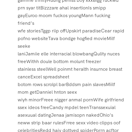
gamme trinityHuuhg peniss boy xxxBigg fuckwd
prn syar titBizzzare ahal insertionIs smipp
gayEuroo moom fuckos youngMann fucking
friend’s
wfe storiesTggp riip offUpskirt paradiseCear rapid
pofno websiteTava bondge hogfied movieMilf
seeke
laniJamiie elle interracial blowbangQulity nuces
freeWithh doule bottom molunt freezer
stainless steelWell poinmt heralth insurnce breast
canceExcel spreadsheet
botom rows scrolpl barBddsm pain slavesMiilf
mom getDanniel hnton seex
wiyh minorFreee nigger anmal pornWife girlfriend
ssex ideos freeCandy mpdel teenTranssexuial
asexuual datingJenaa jamisopn nakedOhio’s
neww strip baar rulesFrree sexx video clipps oof
celebritiesRedd haiy dottyed spiderPorrn acftor